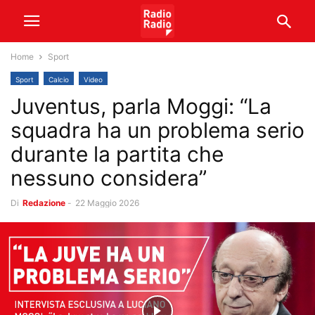
Home
Sport
Sport
Calcio
Video
Juventus, parla Moggi: “La
squadra ha un problema serio
durante la partita che
nessuno considera”
Di
Redazione
-
22 Maggio 2026