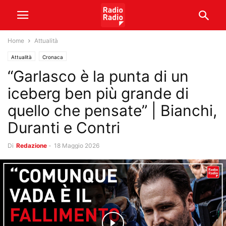
Home
Attualità
Attualità
Cronaca
“Garlasco è la punta di un
iceberg ben più grande di
quello che pensate” | Bianchi,
Duranti e Contri
Di
Redazione
-
18 Maggio 2026