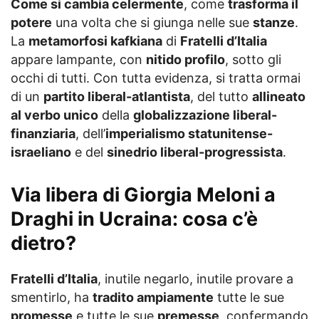
Come si cambia celermente
, come
trasforma il
potere
una volta che si giunga nelle sue
stanze
.
La
metamorfosi kafkiana
di
Fratelli d’Italia
appare lampante, con
nitido profilo
, sotto gli
occhi di tutti. Con tutta evidenza, si tratta ormai
di un
partito liberal-atlantista
, del tutto
allineato
al verbo unico
della
globalizzazione liberal-
finanziaria
, dell’
imperialismo statunitense-
israeliano
e del
sinedrio liberal-progressista
.
Via libera di Giorgia Meloni a
Draghi in Ucraina: cosa c’è
dietro?
Fratelli d’Italia
, inutile negarlo, inutile provare a
smentirlo, ha
tradito ampiamente
tutte le sue
promesse
e tutte le sue
premesse
, confermando