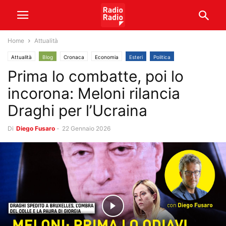
Home
Attualità
Attualità
Blog
Cronaca
Economia
Esteri
Politica
Prima lo combatte, poi lo
RadioAttività
Video
incorona: Meloni rilancia
Draghi per l’Ucraina
Di
Diego Fusaro
-
22 Gennaio 2026