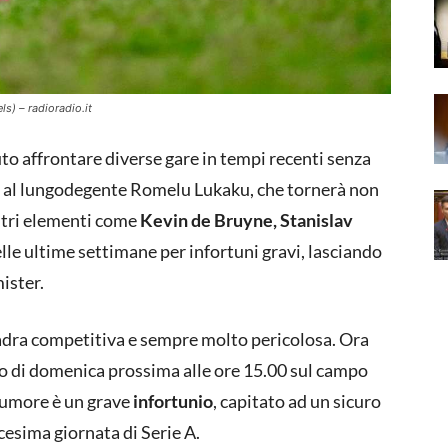
ls) – radioradio.it
o affrontare diverse gare in tempi recenti senza
re al lungodegente Romelu Lukaku, che tornerà non
ltri elementi come
Kevin de Bruyne, Stanislav
lle ultime settimane per infortuni gravi, lasciando
ister.
dra competitiva e sempre molto pericolosa. Ora
lo di domenica prossima alle ore 15.00 sul campo
 rumore è un grave
infortunio
, capitato ad un sicuro
cesima giornata di Serie A.