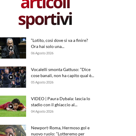
articoli
sportivi
“Lotito, così dove si va a finire?
Ora hai solo una...
06 Agosto 2026
Vocalelli smonta Gattuso: “Dice
cose banali, non ha capito qual è...
05 Agosto 2026
VIDEO | Paura Dybala: lascia lo
stadio con il ghiaccio al...
04 Agosto 2026
Newport-Roma, Hermoso gol e
nuovo ruolo: “Lotteremo per