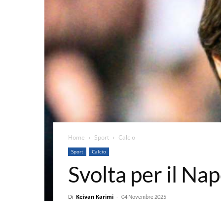
Home
Sport
Calcio
Sport
Calcio
Svolta per il Nap
Di
Keivan Karimi
-
04 Novembre 2025