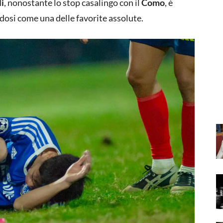
i
, nonostante lo stop casalingo con il
Como
, è
ndosi come una delle favorite assolute.