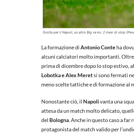
Svolta per il Napoli, un altro Big va ko: 2 mesi di stop (Pexe
La formazione di
Antonio Conte
ha dovut
alcuni calciatori molto importanti. Olt
prima di dicembre dopo lo stop estivo, a
Lobotka e Alex Meret
si sono fermati ne
meno scelte tattiche e di formazione al m
Nonostante ciò, il
Napoli
vanta una squa
attesa da un match molto delicato, quel
del
Bologna
. Anche in questo caso a far
protagonista del match valido per l’undi