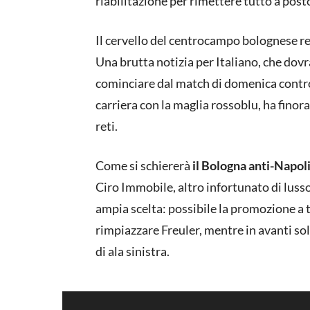
riabilitazione per rimettere tutto a post
Il cervello del centrocampo bolognese re
Una brutta notizia per Italiano, che dov
cominciare dal match di domenica contro
carriera con la maglia rossoblu, ha finor
reti.
Come si schiererà
il Bologna anti-Napol
Ciro Immobile, altro infortunato di lusso
ampia scelta: possibile la promozione a t
rimpiazzare Freuler, mentre in avanti so
di ala sinistra.