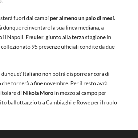
o.
sterà fuori dai campi
per almeno un paio di mesi
.
rà dunque reinventare la sua linea mediana, a
 il Napoli.
Freuler
, giunto alla terza stagione in
a collezionato 95 presenze ufficiali condite da due
i
dunque? Italiano non potrà disporre ancora di
 che tornerà a fine novembre. Per il resto avrà
itolare di
Nikola Moro
in mezzo al campo per
lito ballottaggio tra Cambiaghi e Rowe per il ruolo