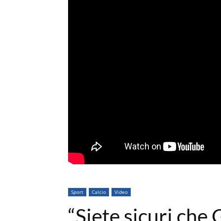
Sport
Calcio
Video
“Siete sicuri che 