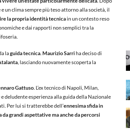
 a vivere un’estate particolarmente delicata
. Dopo
 e un clima sempre più teso attorno alla società, il
ire la propria identità tecnica
in un contesto reso
onomiche e dai rapporti non semplici tra la
ifoseria.
da la
guida tecnica
.
Maurizio Sarri
ha deciso di
Atalanta
, lasciando nuovamente scoperta la
Gennaro Gattuso
. L’ex tecnico di Napoli, Milan,
e e deludente esperienza alla guida della Nazionale
ti. Per lui si tratterebbe dell’
ennesima sfida in
ta da grandi aspettative ma anche da percorsi