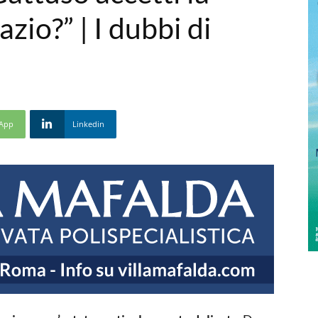
azio?” | I dubbi di
App
Linkedin