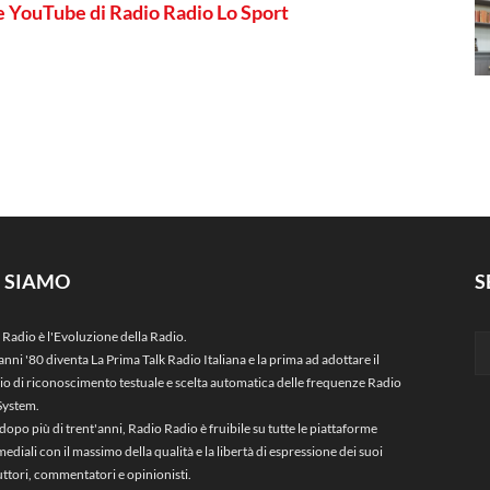
le YouTube di Radio Radio Lo Sport
I SIAMO
S
 Radio è l'Evoluzione della Radio.
anni '80 diventa La Prima Talk Radio Italiana e la prima ad adottare il
zio di riconoscimento testuale e scelta automatica delle frequenze Radio
System.
dopo più di trent'anni, Radio Radio è fruibile su tutte le piattaforme
ediali con il massimo della qualità e la libertà di espressione dei suoi
ttori, commentatori e opinionisti.