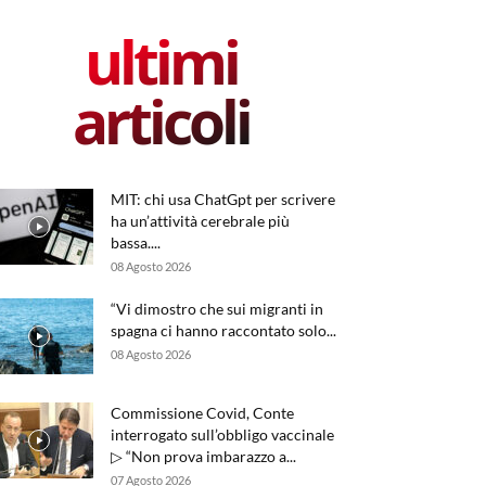
ultimi
articoli
MIT: chi usa ChatGpt per scrivere
ha un’attività cerebrale più
bassa....
08 Agosto 2026
“Vi dimostro che sui migranti in
spagna ci hanno raccontato solo...
08 Agosto 2026
Commissione Covid, Conte
interrogato sull’obbligo vaccinale
▷ “Non prova imbarazzo a...
07 Agosto 2026