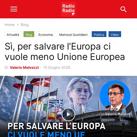
Home
Blog
Attualità
Blog
Economia
Malvezzi Quotidiani
Politica
Video
Sì, per salvare l’Europa ci
vuole meno Unione Europea
Di
Valerio Malvezzi
-
15 Giugno 2026