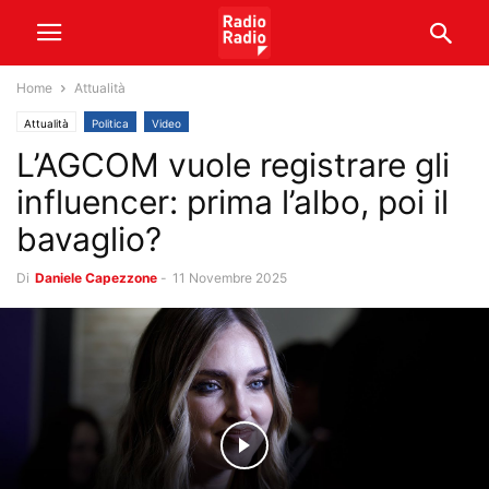
Home
Attualità
Attualità
Politica
Video
L’AGCOM vuole registrare gli
influencer: prima l’albo, poi il
bavaglio?
Di
Daniele Capezzone
-
11 Novembre 2025