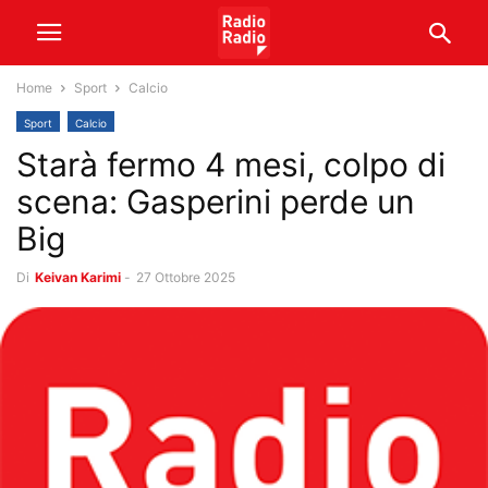
Home
Sport
Calcio
Sport
Calcio
Starà fermo 4 mesi, colpo di
scena: Gasperini perde un
Big
Di
Keivan Karimi
-
27 Ottobre 2025