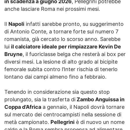
in scadenza a giugno 2026
, Pellegrini potrebbe
anche lasciare Roma nei prossimi mesi.
Il
Napoli
infatti sarebbe pronto, su suggerimento
di Antonio Conte, a tornare forte sul numero 7
romanista, già cercato lo scorso anno. Sarebbe
lui
il calciatore ideale per rimpiazzare Kevin De
Bruyne
, il fuoriclasse belga che resterà ai box per
diversi mesi. La lesione di alto grado al bicipite
femorale subita contro l’Inter rischia di tenerlo
lontano dai campi almeno fino a febbraio.
Tenendo in considerazione sia questo stop
prolungato, sia la trasferta di
Zambo Anguissa in
Coppa d’Africa
a gennaio, il Napoli dovrà tornare
sul mercato dei centrocampisti nella sessione di
metà campionato.
Pellegrini
è di nuovo un nome
caldo e la Roma sembra propensa ad alimentare