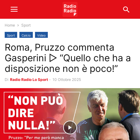
Home
Sport
Sport
Calcio
Video
Roma, Pruzzo commenta
Gasperini ▷ “Quello che ha a
disposizione non è poco!”
Di
Radio Radio Lo Sport
-
10 Ottobre 2025