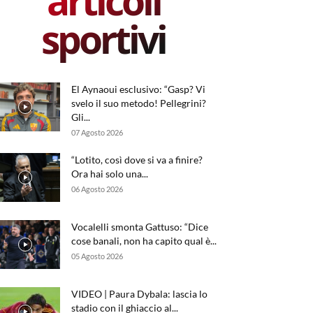
articoli
sportivi
El Aynaoui esclusivo: “Gasp? Vi
svelo il suo metodo! Pellegrini?
Gli...
07 Agosto 2026
“Lotito, così dove si va a finire?
Ora hai solo una...
06 Agosto 2026
Vocalelli smonta Gattuso: “Dice
cose banali, non ha capito qual è...
05 Agosto 2026
VIDEO | Paura Dybala: lascia lo
stadio con il ghiaccio al...