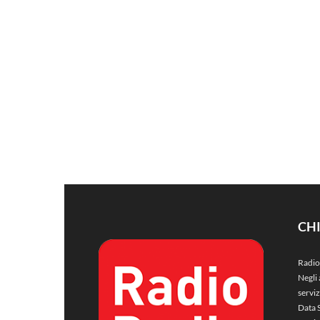
CH
Radio
Negli 
servi
Data 