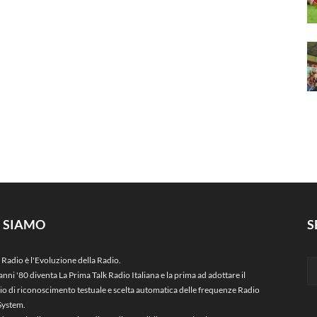
I SIAMO
S
 Radio è l'Evoluzione della Radio.
anni '80 diventa La Prima Talk Radio Italiana e la prima ad adottare il
zio di riconoscimento testuale e scelta automatica delle frequenze Radio
System.