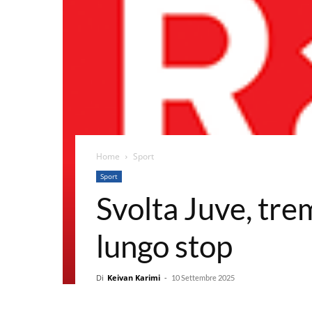
Home
Sport
Sport
Svolta Juve, trem
lungo stop
Di
Keivan Karimi
-
10 Settembre 2025