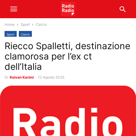
Home
Sport
Calcio
Sport
Calcio
Riecco Spalletti, destinazione
clamorosa per l’ex ct
dell’Italia
Di
Keivan Karimi
-
12 Agosto 2025