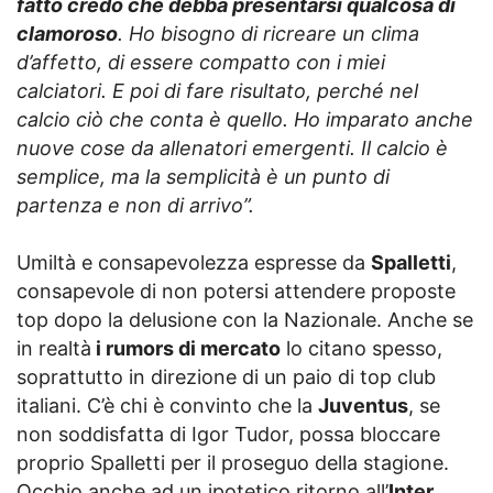
fatto credo che debba presentarsi qualcosa di
clamoroso
. Ho bisogno di ricreare un clima
d’affetto, di essere compatto con i miei
calciatori. E poi di fare risultato, perché nel
calcio ciò che conta è quello. Ho imparato anche
nuove cose da allenatori emergenti. Il calcio è
semplice, ma la semplicità è un punto di
partenza e non di arrivo”.
Umiltà e consapevolezza espresse da
Spalletti
,
consapevole di non potersi attendere proposte
top dopo la delusione con la Nazionale. Anche se
in realtà
i rumors di mercato
lo citano spesso,
soprattutto in direzione di un paio di top club
italiani. C’è chi è convinto che la
Juventus
, se
non soddisfatta di Igor Tudor, possa bloccare
proprio Spalletti per il proseguo della stagione.
Occhio anche ad un ipotetico ritorno all’
Inter
,