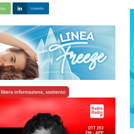
App
Linkedin
libera informazione, sostienici