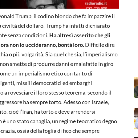
Donald Trump, il codino biondo che fa impazzire il
civiltà del dollaro. Trump ha infatti dichiarato
te senza condizioni.
Ha altresì asserito che gli
ora non lo uccideranno, bontà loro.
Difficile dire
hia o più volgarità. Sia quel che sia, l’imperialismo
, non smette di produrre danni e malefatte in giro
ome un imperialismo etico con tanto di
genti, missili democratici ed embarghi
no a rovesciare il loro stesso teorema, secondo il
aggressore ha sempre torto. Adesso con Israele,
ito, cioè l’Iran, ha torto e deve arrendersi
an è uno stato canaglia, un regime teocratico degno
azia, ossia della foglia di fico che sempre