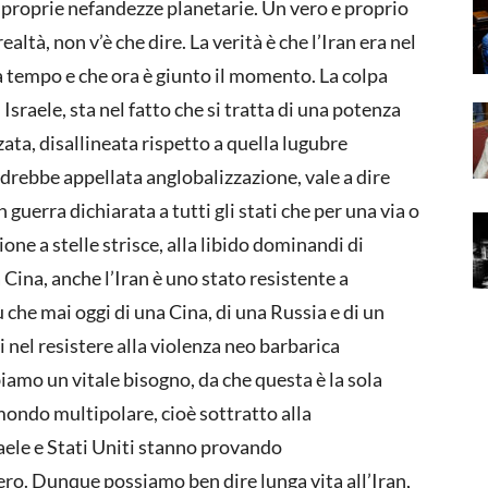
le proprie nefandezze planetarie. Un vero e proprio
ltà, non v’è che dire. La verità è che l’Iran era nel
da tempo e che ora è giunto il momento. La colpa
i Israele, sta nel fatto che si tratta di una potenza
ta, disallineata rispetto a quella lugubre
drebbe appellata anglobalizzazione, vale a dire
guerra dichiarata a tutti gli stati che per una via o
one a stelle strisce, alla libido dominandi di
 Cina, anche l’Iran è uno stato resistente a
he mai oggi di una Cina, di una Russia e di un
i nel resistere alla violenza neo barbarica
biamo un vitale bisogno, da che questa è la sola
mondo multipolare, cioè sottratto alla
aele e Stati Uniti stanno provando
o. Dunque possiamo ben dire lunga vita all’Iran,