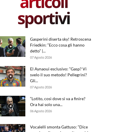
articoli
sportivi
Gasperini diserta sky! Retroscena
Friedkin: “Ecco cosa gli hanno
detto” |...
07 Agosto 2026
El Aynaoui esclusivo: “Gasp? Vi
svelo il suo metodo! Pellegrini?
Gli...
07 Agosto 2026
“Lotito, così dove si va a finire?
Ora hai solo una...
06 Agosto 2026
Vocalelli smonta Gattuso: “Dice