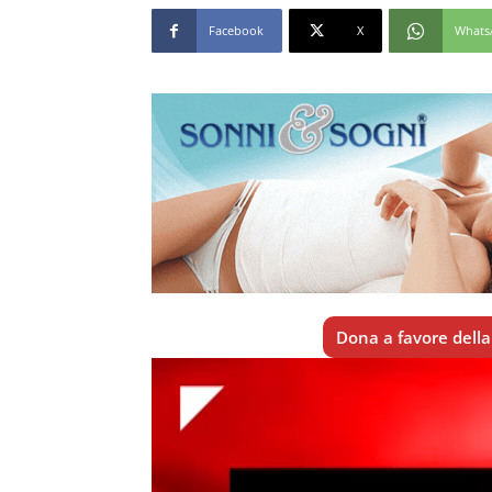
Facebook
X
Whats
Dona a favore della 