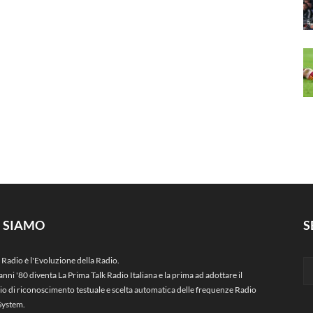
I SIAMO
S
 Radio è l'Evoluzione della Radio.
anni '80 diventa La Prima Talk Radio Italiana e la prima ad adottare il
zio di riconoscimento testuale e scelta automatica delle frequenze Radio
System.