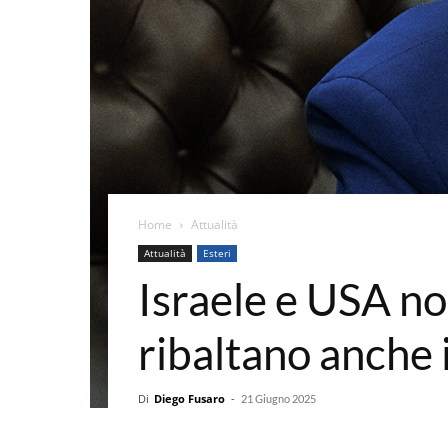
Home
Attualità
Attualità
Esteri
Israele e USA no
ribaltano anche 
Di
Diego Fusaro
-
21 Giugno 2025