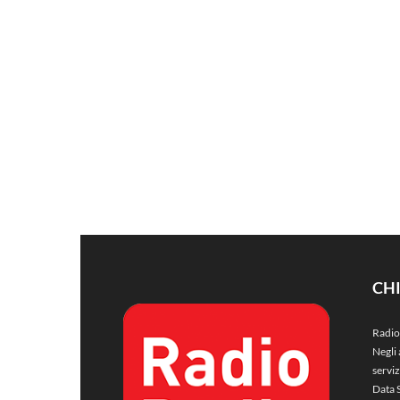
CH
Radio
Negli 
servi
Data 