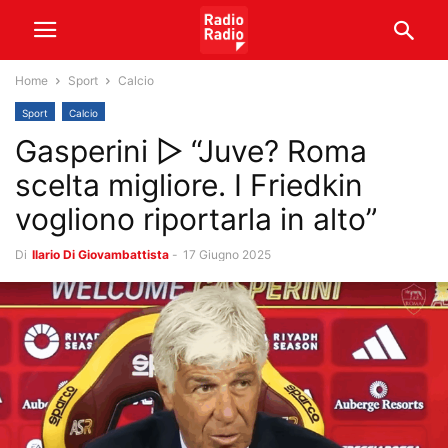
Home
Sport
Calcio
Sport
Calcio
Gasperini ▷ “Juve? Roma
scelta migliore. I Friedkin
vogliono riportarla in alto”
Di
Ilario Di Giovambattista
-
17 Giugno 2025