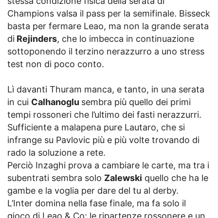
stessa condizione fisica della serata di
Champions valsa il pass per la semifinale. Bisseck
basta per fermare Leao, ma non la grande serata
di
Rejinders
, che lo imbecca in continuazione
sottoponendo il terzino nerazzurro a uno stress
test non di poco conto.
Lì davanti Thuram manca, e tanto, in una serata
in cui
Calhanoglu
sembra più quello dei primi
tempi rossoneri che l’ultimo dei fasti nerazzurri.
Sufficiente a malapena pure Lautaro, che si
infrange su Pavlovic più e più volte trovando di
rado la soluzione a rete.
Perciò Inzaghi prova a cambiare le carte, ma tra i
subentrati sembra solo
Zalewski
quello che ha le
gambe e la voglia per dare del tu al derby.
L’Inter domina nella fase finale, ma fa solo il
gioco di Leao & Co: le ripartenze rossonere e un