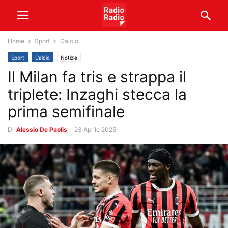
Home
Sport
Calcio
Sport
Calcio
Notizie
Il Milan fa tris e strappa il
triplete: Inzaghi stecca la
prima semifinale
Di
Alessio De Paolis
-
23 Aprile 2025