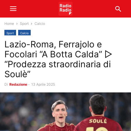
Home
Sport
Calcio
Sport
Calcio
Lazio-Roma, Ferrajolo e
Focolari “A Botta Calda” ▷
“Prodezza straordinaria di
Soulè”
Di
Redazione
-
13 Aprile 2025