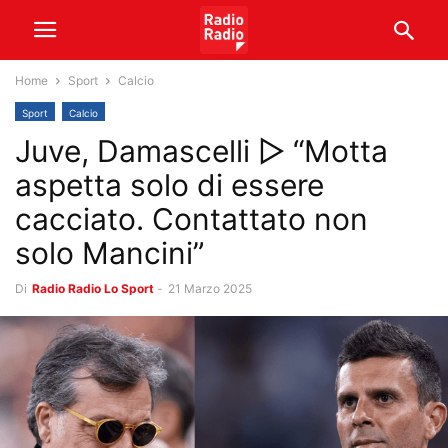
Home
Sport
Calcio
Sport
Calcio
Juve, Damascelli ▷ “Motta
aspetta solo di essere
cacciato. Contattato non
solo Mancini”
Di
Radio Radio Lo Sport
-
21 Marzo 2025