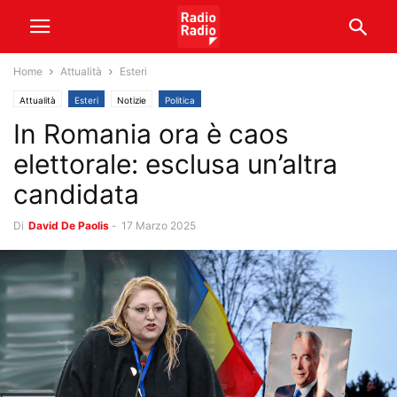
Home
Attualità
Esteri
Attualità
Esteri
Notizie
Politica
In Romania ora è caos
elettorale: esclusa un’altra
candidata
Di
David De Paolis
-
17 Marzo 2025