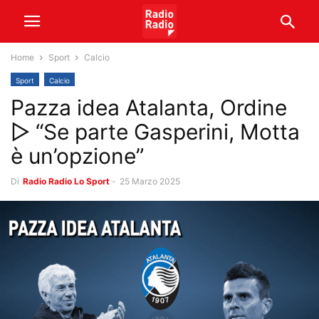
Home
Sport
Calcio
Sport
Calcio
Pazza idea Atalanta, Ordine
▷ “Se parte Gasperini, Motta
è un’opzione”
Di
Radio Radio Lo Sport
-
25 Marzo 2025