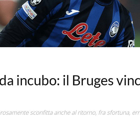
da incubo: il Bruges vinc
samente sconfitta anche al ritorno, fra sfortuna, error