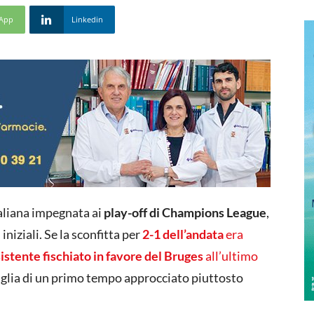
App
Linkedin
italiana impegnata ai
play-off di Champions League
,
iniziali. Se la sconfitta per
2-1 dell’andata
era
sistente fischiato in favore del Bruges
all’ultimo
figlia di un primo tempo approcciato piuttosto