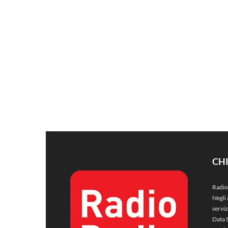
CH
Radio
Negli 
servi
Data 