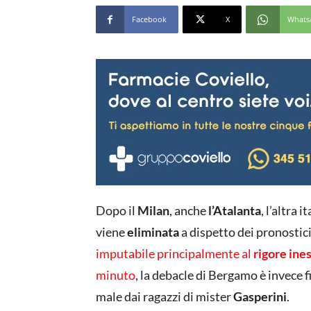
Facebook
X
Whats
Dopo il
Milan
, anche
l’Atalanta
, l’altra 
viene
eliminata
a dispetto dei pronostici 
imputabile principalmente al
rigore ine
minuto
, la debacle di Bergamo è invece 
male dai ragazzi di mister
Gasperini
.