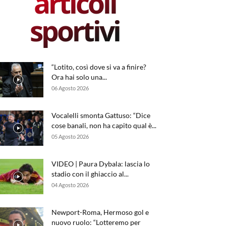
articoli
sportivi
“Lotito, così dove si va a finire?
Ora hai solo una...
06 Agosto 2026
Vocalelli smonta Gattuso: “Dice
cose banali, non ha capito qual è...
05 Agosto 2026
VIDEO | Paura Dybala: lascia lo
stadio con il ghiaccio al...
04 Agosto 2026
Newport-Roma, Hermoso gol e
nuovo ruolo: “Lotteremo per