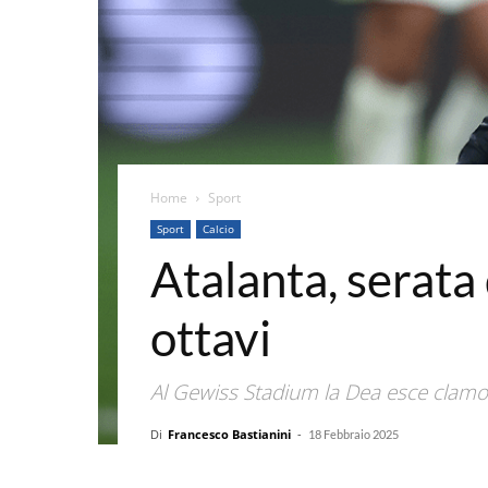
Home
Sport
Sport
Calcio
Atalanta, serata 
ottavi
Al Gewiss Stadium la Dea esce clamoro
Di
Francesco Bastianini
-
18 Febbraio 2025