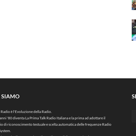
I SIAMO
S
 Radio è l'Evoluzione della Radio.
anni '80 diventa La Prima Talk Radio Italiana e la prima ad adottare il
zio di riconoscimento testuale e scelta automatica delle frequenze Radio
System.