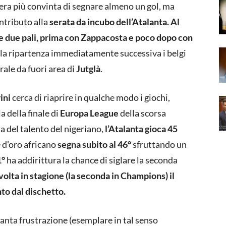
era più convinta di segnare almeno un gol, ma
ontributo alla
serata da incubo dell’Atalanta.
Al
ce due pali, prima con Zappacosta e poco dopo con
la ripartenza immediatamente successiva i belgi
rale da fuori area di
Jutglà
.
ini
cerca di riaprire in qualche modo i giochi,
a della finale di
Europa League
della scorsa
ta del talento del nigeriano,
l’Atalanta gioca 45
e d’oro africano
segna subito al 46°
sfruttando un
1°
ha addirittura la chance di siglare la seconda
volta in stagione (la seconda in Champions) il
o dal dischetto.
 tanta frustrazione (esemplare in tal senso