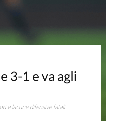
e 3-1 e va agli
i e lacune difensive fatali