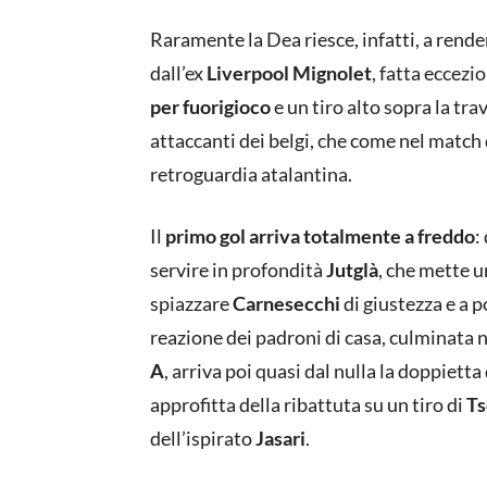
Raramente la Dea riesce, infatti, a rende
dall’ex
Liverpool Mignolet
, fatta eccezi
per fuorigioco
e un tiro alto sopra la tra
attaccanti dei belgi, che come nel match 
retroguardia atalantina.
Il
primo gol arriva totalmente a freddo
:
servire in profondità
Jutglà
, che mette u
spiazzare
Carnesecchi
di giustezza e a p
reazione dei padroni di casa, culminata n
A
, arriva poi quasi dal nulla la doppietta
approfitta della ribattuta su un tiro di
Ts
dell’ispirato
Jasari
.