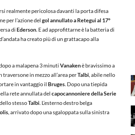
rsi realmente pericolosa davanti la porta difesa
one per l’azione del
gol annullato a Retegui al 17°
versa di
Ederson
. E ad approfittarne è la batteria di
d’andata ha creato più di un grattacapo alla
 dopo a malapena 3 minuti
Vanaken
è bravissimo a
n traversone in mezzo all’area per
Talbi
, abile nello
ortare in vantaggio il
Bruges
. Dopo una tiepida
ella rete annullata del
capocannoniere della Serie
 dello stesso
Talbi
. L’esterno destro belga
olis
, arrivato dopo una sgaloppata sulla sinistra