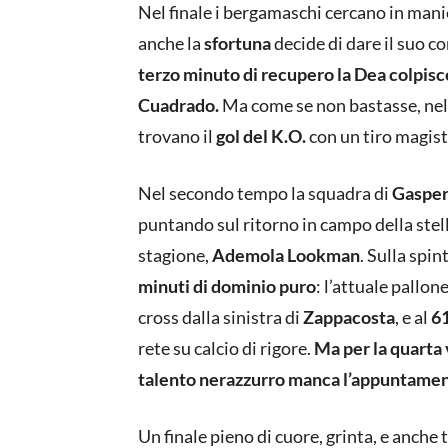
Nel finale i bergamaschi cercano in mani
anche la
sfortuna
decide di dare il suo c
terzo minuto di recupero la Dea colpis
Cuadrado.
Ma come se non bastasse, nel
trovano il
gol del K.O.
con un tiro magist
Nel secondo tempo la squadra di
Gasper
puntando sul ritorno in campo della stell
stagione,
Ademola Lookman
. Sulla spin
minuti di dominio puro
: l’attuale pallon
cross dalla sinistra di
Zappacosta
, e al
6
rete su calcio di rigore.
Ma per la quarta 
talento nerazzurro manca l’appuntament
Un finale pieno di cuore, grinta, e anche