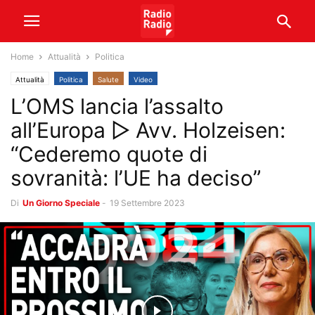
Home
Attualità
Politica
Attualità
Politica
Salute
Video
L’OMS lancia l’assalto
all’Europa ▷ Avv. Holzeisen:
“Cederemo quote di
sovranità: l’UE ha deciso”
Di
Un Giorno Speciale
-
19 Settembre 2023