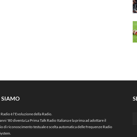
I SIAMO
S
 Radio è l'Evoluzione della Radio.
anni '80 diventa La Prima Talk Radio Italiana e la prima ad adottare il
zio di riconoscimento testuale e scelta automatica delle frequenze Radio
System.