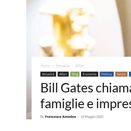
Home
Attualità
Affari
Attualità
Affari
Blog
Economia
Politica
Salute
Bill Gates chiam
famiglie e impre
Di
Francesco Amodeo
-
19 Maggio 2020