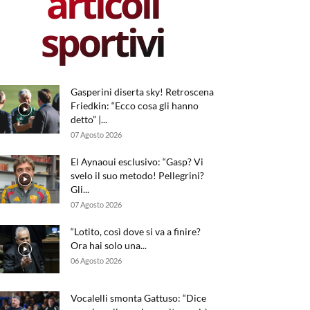
articoli
sportivi
Gasperini diserta sky! Retroscena
Friedkin: “Ecco cosa gli hanno
detto” |...
07 Agosto 2026
El Aynaoui esclusivo: “Gasp? Vi
svelo il suo metodo! Pellegrini?
Gli...
07 Agosto 2026
“Lotito, così dove si va a finire?
Ora hai solo una...
06 Agosto 2026
Vocalelli smonta Gattuso: “Dice