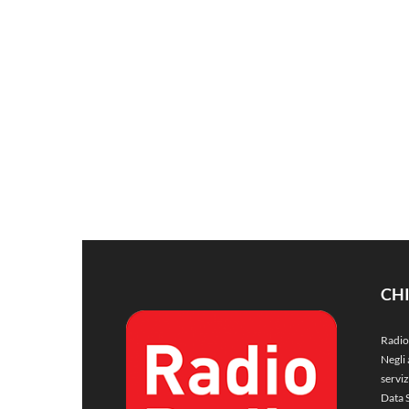
CH
Radio
Negli 
servi
Data 