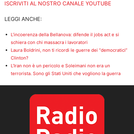
ISCRIVITI AL NOSTRO CANALE YOUTUBE
LEGGI ANCHE:
L’incoerenza della Bellanova: difende il jobs act e si
schiera con chi massacra i lavoratori
Laura Boldrini, non ti ricordi le guerre dei “democratici”
Clinton?
L’Iran non è un pericolo e Soleimani non era un
terrorista. Sono gli Stati Uniti che vogliono la guerra