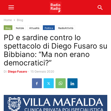
Home
Blog
Blog
Notizie
Attualità
Politica
RadioAttività
PD e sardine contro lo
spettacolo di Diego Fusaro su
Bibbiano: “Ma non erano
democratici?”
Di
Diego Fusaro
-
15 Gennaio 2020