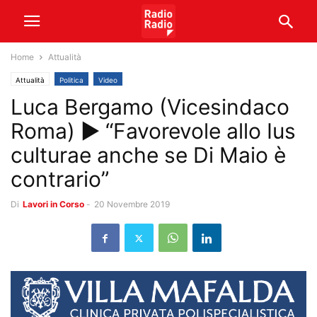
Home
Attualità
Attualità
Politica
Video
Luca Bergamo (Vicesindaco
Roma) ► “Favorevole allo Ius
culturae anche se Di Maio è
contrario”
Di
Lavori in Corso
-
20 Novembre 2019