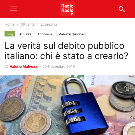
Home
Attualità
Economia
Blog
Attualità
Economia
Malvezzi Quotidiani
La verità sul debito pubblico
italiano: chi è stato a crearlo?
Di
Valerio Malvezzi
-
20 Novembre 2019