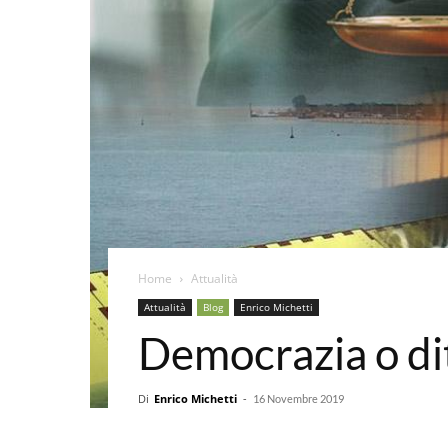
Home
Attualità
Attualità
Blog
Enrico Michetti
Democrazia o di
Di
Enrico Michetti
-
16 Novembre 2019