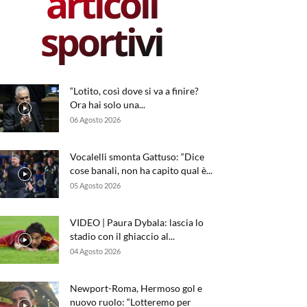
articoli
sportivi
“Lotito, così dove si va a finire?
Ora hai solo una...
06 Agosto 2026
Vocalelli smonta Gattuso: “Dice
cose banali, non ha capito qual è...
05 Agosto 2026
VIDEO | Paura Dybala: lascia lo
stadio con il ghiaccio al...
04 Agosto 2026
Newport-Roma, Hermoso gol e
nuovo ruolo: “Lotteremo per