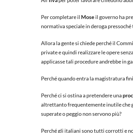
All’
Ilva
per poter lavorare chiedono addi
Per completare il
Mose
il governo ha pr
normativa speciale in deroga pressoché 
Allora la gente si chiede perché il Commi
private e quindi realizzare le opere senza
applicasse tali procedure andrebbe in ga
Perché quando entra la magistratura fin
Perché ci si ostina a pretendere una
proc
altrettanto frequentemente inutile che 
superate o peggio non servono più?
Perché gli italiani sono tutti corrotti e n