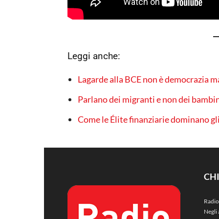
Leggi anche:
Lagarde alla BCE non è democrazia ma 
Parlano dei migranti e non dei bambin
Come le Élite finanziarie dominano gli
CH
Radio
Negli 