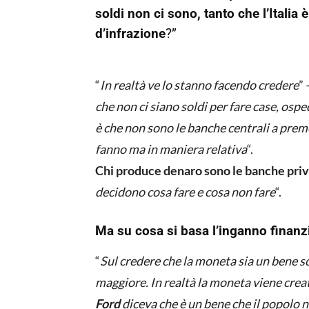
soldi non ci sono, tanto che l’Itali
d’infrazione
?”
“
In realtà ve lo stanno facendo credere
” 
che non ci siano soldi per fare case, ospe
è che non sono le banche centrali a prem
fanno ma in maniera relativa
“.
Chi produce denaro sono le banche pri
decidono cosa fare e cosa non fare
“.
Ma su cosa si basa l’inganno finanz
“
Sul credere che la moneta sia un bene sc
maggiore. In realtà la moneta viene cre
Ford
diceva che è un bene che il popolo n