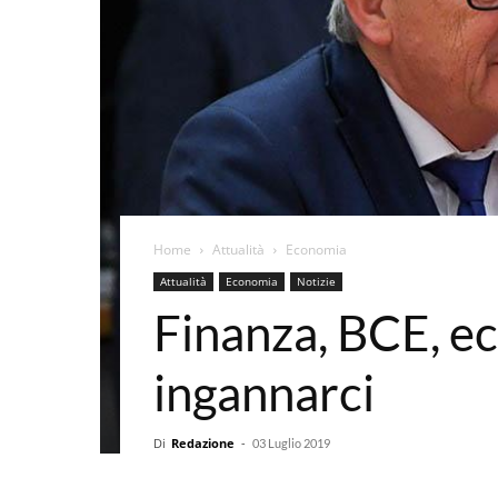
Home
Attualità
Economia
Attualità
Economia
Notizie
Finanza, BCE, e
ingannarci
Di
Redazione
-
03 Luglio 2019