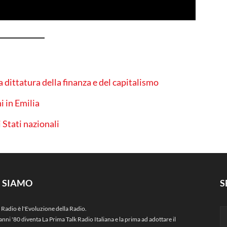
dittatura della finanza e del capitalismo
i in Emilia
 Stati nazionali
I SIAMO
S
 Radio è l'Evoluzione della Radio.
anni '80 diventa La Prima Talk Radio Italiana e la prima ad adottare il