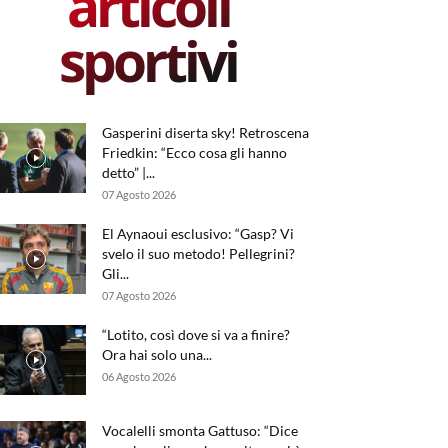
articoli
sportivi
Gasperini diserta sky! Retroscena
Friedkin: “Ecco cosa gli hanno
detto” |...
07 Agosto 2026
El Aynaoui esclusivo: “Gasp? Vi
svelo il suo metodo! Pellegrini?
Gli...
07 Agosto 2026
“Lotito, così dove si va a finire?
Ora hai solo una...
06 Agosto 2026
Vocalelli smonta Gattuso: “Dice