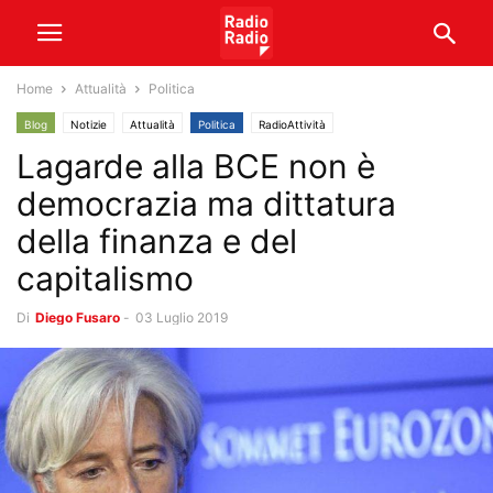
Home
Attualità
Politica
Blog
Notizie
Attualità
Politica
RadioAttività
Lagarde alla BCE non è
democrazia ma dittatura
della finanza e del
capitalismo
Di
Diego Fusaro
-
03 Luglio 2019