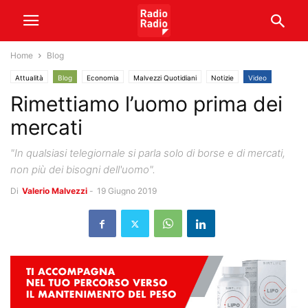
Home
Blog
Attualità
Blog
Economia
Malvezzi Quotidiani
Notizie
Video
Rimettiamo l’uomo prima dei
mercati
"In qualsiasi telegiornale si parla solo di borse e di mercati,
non più dei bisogni dell'uomo".
Di
Valerio Malvezzi
-
19 Giugno 2019