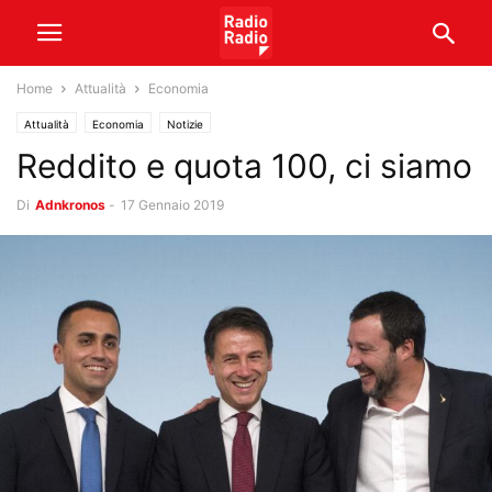
Home
Attualità
Economia
Attualità
Economia
Notizie
Reddito e quota 100, ci siamo
Di
Adnkronos
-
17 Gennaio 2019