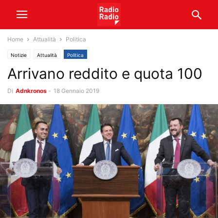
Home
Attualità
Politica
Notizie
Attualità
Politica
Arrivano reddito e quota 100
Di
Adnkronos
-
18 Gennaio 2019