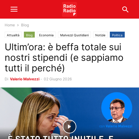
Home
Blog
Attualità
Blog
Economia
Malvezzi Quotidiani
Notizie
Politica
Ultim’ora: è beffa totale sui
Video
nostri stipendi (e sappiamo
tutti il perché)
Di
Valerio Malvezzi
-
02 Giugno 2026