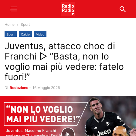
Home
Sport
Sport
Calcio
Video
Juventus, attacco choc di
Franchi ▷ “Basta, non lo
voglio mai più vedere: fatelo
fuori!”
Di
Redazione
-
16 Maggio 2026