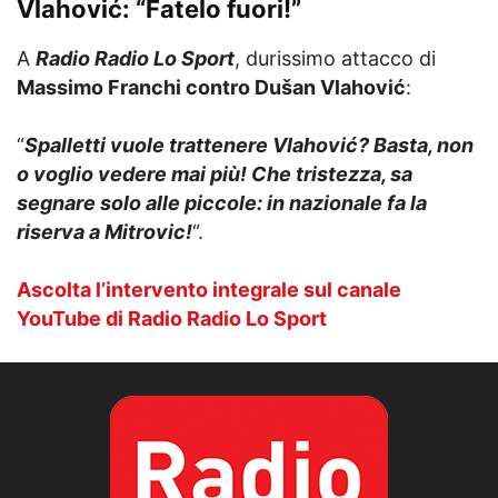
Vlahović: “Fatelo fuori!”
A
Radio Radio Lo Sport
, durissimo attacco di
Massimo Franchi contro Dušan Vlahović
:
“
Spalletti vuole trattenere Vlahović? Basta, non
o voglio vedere mai più! Che tristezza, sa
segnare solo alle piccole: in nazionale fa la
riserva a Mitrovic!
“.
Ascolta l’intervento integrale sul canale
YouTube di Radio Radio Lo Sport