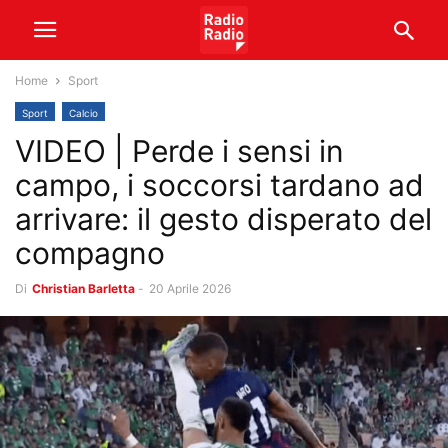
Home
Sport
Sport
Calcio
VIDEO | Perde i sensi in
campo, i soccorsi tardano ad
arrivare: il gesto disperato del
compagno
Di
Christian Barletta
-
20 Aprile 2026