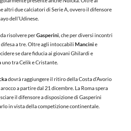
egolarmente presente anche Ndicka. Oltre al
 altri due calciatori di Serie A, ovvero il difensore
Bayo dell’Udinese.
da risolvere per
Gasperini
, che per diversi incontri
ifesa a tre. Oltre agli intoccabili
Mancini
e
cidere se dare fiducia ai giovani Ghilardi e
 uno tra Celik e Cristante.
cka
dovrà raggiungere il ritiro della Costa d’Avorio
 Marocco a partire dal 21 dicembre. La Roma spera
asciare il difensore a disposizione di Gasperini
rarlo in vista della competizione continentale.