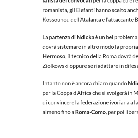
la lista dei convocati
per la coppa ed è r
romanista, gli Elefanti hanno scelto anche
Kossounou dell’Atalanta e l’attaccante 
La partenza di
Ndicka
è un bel problema 
dovrà sistemare in altro modo la propria d
Hermoso
, il tecnico della Roma dovrà de
Ziolkowski oppure se riadattare in difesa
Intanto non è ancora chiaro quando
Ndi
per la Coppa d’Africa che si svolgerà in
di convincere la federazione ivoriana a l
almeno fino a
Roma-Como
, per poi libe