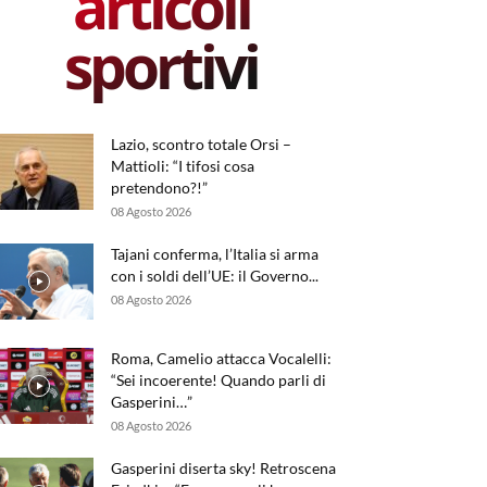
articoli
sportivi
Lazio, scontro totale Orsi –
Mattioli: “I tifosi cosa
pretendono?!”
08 Agosto 2026
Tajani conferma, l’Italia si arma
con i soldi dell’UE: il Governo...
08 Agosto 2026
Roma, Camelio attacca Vocalelli:
“Sei incoerente! Quando parli di
Gasperini…”
08 Agosto 2026
Gasperini diserta sky! Retroscena