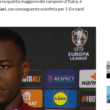
ta la qualità maggiore dei campioni d’Italia, è
iari
, con conseguente sconfitta per 1-0 e tanti