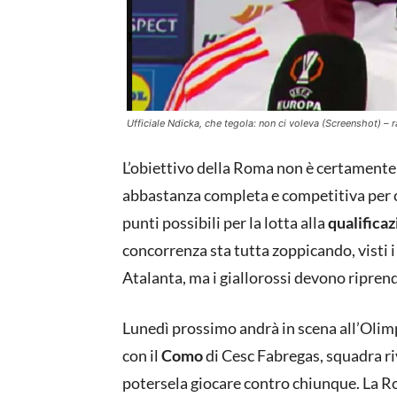
Ufficiale Ndicka, che tegola: non ci voleva (Screenshot) – r
L’obiettivo della Roma non è certamente l
abbastanza completa e competitiva per c
punti possibili per la lotta alla
qualifica
concorrenza sta tutta zoppicando, visti i
Atalanta, ma i giallorossi devono riprend
Lunedì prossimo andrà in scena all’Olimp
con il
Como
di Cesc Fabregas, squadra ri
potersela giocare contro chiunque. La Ro