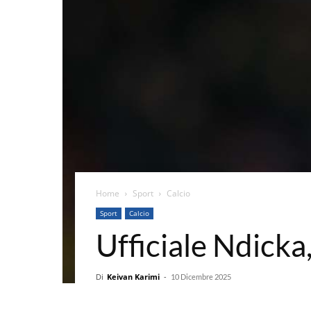
Home
Sport
Calcio
Sport
Calcio
Ufficiale Ndicka,
Di
Keivan Karimi
-
10 Dicembre 2025