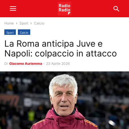
Home
Sport
Calcio
Sport
Calcio
La Roma anticipa Juve e
Napoli: colpaccio in attacco
Di
Giacomo Auriemma
-
23 Aprile 2026