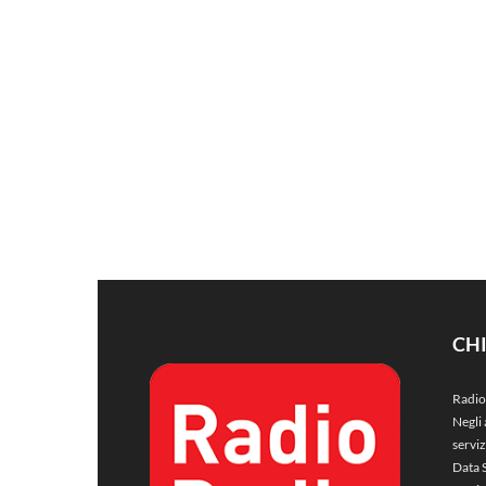
CH
Radio
Negli 
servi
Data 