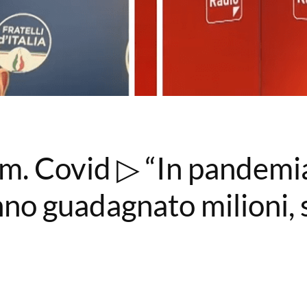
. Covid ▷ “In pandemia
no guadagnato milioni, s