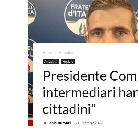
Home
Attualità
Attualità
Notizie
Presidente Comm
intermediari han
cittadini”
Di
Fabio Duranti
-
21 Dicembre 2025