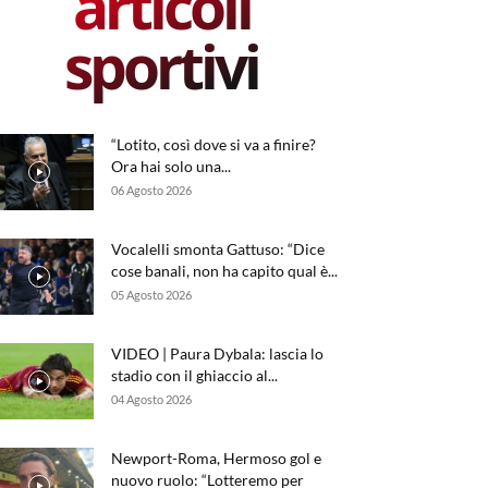
articoli
sportivi
“Lotito, così dove si va a finire?
Ora hai solo una...
06 Agosto 2026
Vocalelli smonta Gattuso: “Dice
cose banali, non ha capito qual è...
05 Agosto 2026
VIDEO | Paura Dybala: lascia lo
stadio con il ghiaccio al...
04 Agosto 2026
Newport-Roma, Hermoso gol e
nuovo ruolo: “Lotteremo per