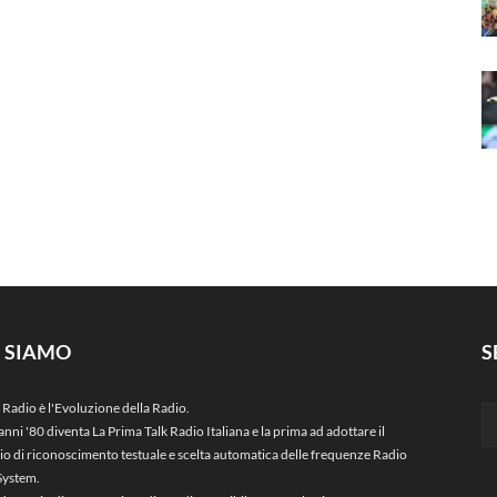
I SIAMO
S
 Radio è l'Evoluzione della Radio.
anni '80 diventa La Prima Talk Radio Italiana e la prima ad adottare il
zio di riconoscimento testuale e scelta automatica delle frequenze Radio
System.