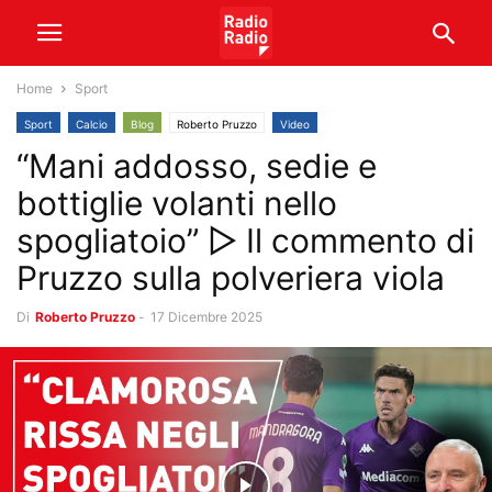
Home
Sport
Sport
Calcio
Blog
Roberto Pruzzo
Video
“Mani addosso, sedie e
bottiglie volanti nello
spogliatoio” ▷ Il commento di
Pruzzo sulla polveriera viola
Di
Roberto Pruzzo
-
17 Dicembre 2025