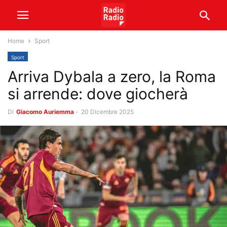
Home
Sport
Sport
Arriva Dybala a zero, la Roma
si arrende: dove giocherà
Di
Giacomo Auriemma
-
20 Dicembre 2025