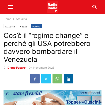
Home
Attualità
Attualità
Notizie
Politica
Cos’è il “regime change” e
perché gli USA potrebbero
davvero bombardare il
Venezuela
Di
Diego Fusaro
-
04 Novembre 2025