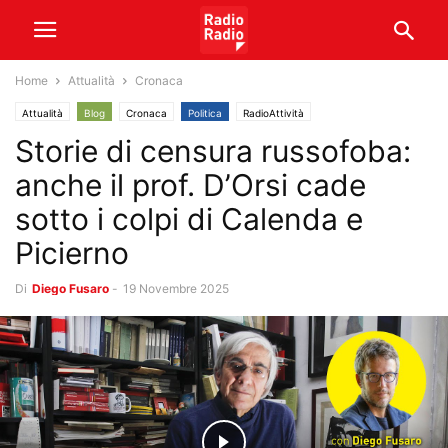
Home
Attualità
Cronaca
Attualità
Blog
Cronaca
Politica
RadioAttività
Storie di censura russofoba:
anche il prof. D’Orsi cade
sotto i colpi di Calenda e
Picierno
Di
Diego Fusaro
-
19 Novembre 2025