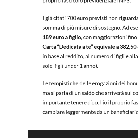
proprio fascicolo previdenziale INPS.
I già citati 700 euro previsti non rigua
somma di più misure di sostegno. Ad e
189 euro a figlio
, con maggiorazioni fino 
Carta “Dedicata a te” equivale a 382,50
in base al reddito, al numero di figli e al
sole, figli under 1 anno).
Le
tempistiche
delle erogazioni dei bonu
ma si parla di un saldo che arriverà sul c
importante tenere d’occhio il proprio fa
cambiare leggermente da un beneficiario 