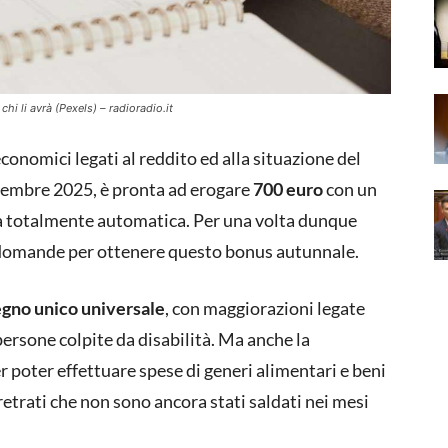
hi li avrà (Pexels) – radioradio.it
economici legati al reddito ed alla situazione del
ovembre 2025, è pronta ad erogare
700 euro
con un
ra totalmente automatica. Per una volta dunque
e domande per ottenere questo bonus autunnale.
egno unico universale
, con maggiorazioni legate
 persone colpite da disabilità. Ma anche la
per poter effettuare spese di generi alimentari e beni
retrati che non sono ancora stati saldati nei mesi