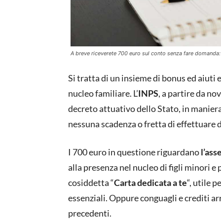
A breve riceverete 700 euro sul conto senza fare domanda: c
Si tratta di un insieme di bonus ed aiuti 
nucleo familiare. L’
INPS
, a partire da n
decreto attuativo dello Stato, in manie
nessuna scadenza o fretta di effettuar
I 700 euro in questione riguardano
l’ass
alla presenza nel nucleo di figli minori e
cosiddetta “
Carta dedicata a te
“, utile 
essenziali. Oppure conguagli e crediti ar
precedenti.