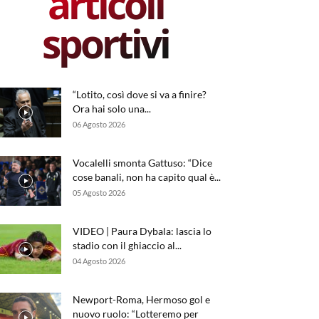
articoli
sportivi
“Lotito, così dove si va a finire?
Ora hai solo una...
06 Agosto 2026
Vocalelli smonta Gattuso: “Dice
cose banali, non ha capito qual è...
05 Agosto 2026
VIDEO | Paura Dybala: lascia lo
stadio con il ghiaccio al...
04 Agosto 2026
Newport-Roma, Hermoso gol e
nuovo ruolo: “Lotteremo per