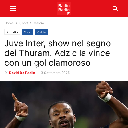
Home
Sport
Calcio
Attualità
Sport
Calcio
Juve Inter, show nel segno
dei Thuram. Adzic la vince
con un gol clamoroso
Di
David De Paolis
-
13 Settembre 2025