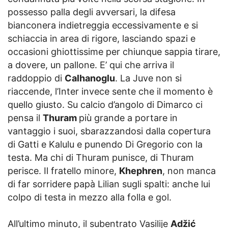
possesso palla degli avversari, la difesa
bianconera indietreggia eccessivamente e si
schiaccia in area di rigore, lasciando spazi e
occasioni ghiottissime per chiunque sappia tirare,
a dovere, un pallone. E’ qui che arriva il
raddoppio di
Calhanoglu
. La Juve non si
riaccende, l’Inter invece sente che il momento è
quello giusto. Su calcio d’angolo di Dimarco ci
pensa il
Thuram
più grande a portare in
vantaggio i suoi, sbarazzandosi dalla copertura
di Gatti e Kalulu e punendo Di Gregorio con la
testa. Ma chi di Thuram punisce, di Thuram
perisce. Il fratello minore,
Khephren
, non manca
di far sorridere papà Lilian sugli spalti: anche lui
colpo di testa in mezzo alla folla e gol.
All’ultimo minuto, il subentrato Vasilije
Adžić