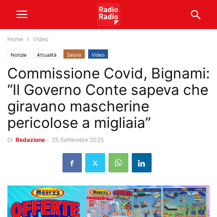
Home
Video
Notizie
Attualità
Salute
Video
Commissione Covid, Bignami:
“Il Governo Conte sapeva che
giravano mascherine
pericolose a migliaia”
Di
Redazione
-
25 Settembre 2025