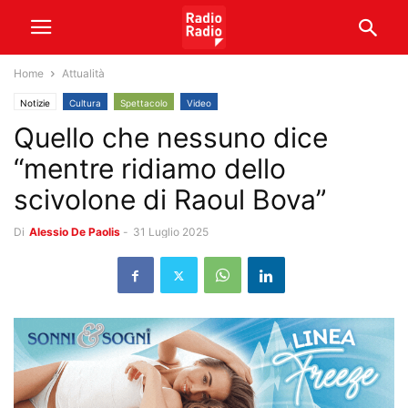
Home
Attualità
Notizie
Cultura
Spettacolo
Video
Quello che nessuno dice
“mentre ridiamo dello
scivolone di Raoul Bova”
Di
Alessio De Paolis
-
31 Luglio 2025