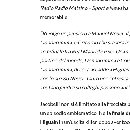
Radio Radio Mattino – Sport e News
ha 
memorabile:
“Rivolgo un pensiero a Manuel Neuer, il
Donnarumma. Gli ricordo che stasera int
semifinale fra Real Madrid e PSG. Una super
portieri del mondo, Donnarumma e Courto
Donnarumma, di cosa accadde a Higuaín 
con lo stesso Neuer. Tanto per rinfresc
sputano giudizi su colleghi possono anc
Jacobelli non si è limitato alla frecciata
un episodio emblematico. Nella
finale 
Higuaín
in un’uscita killer, dopo aver to