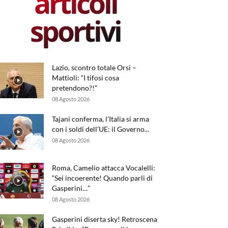
articoli
sportivi
Lazio, scontro totale Orsi –
Mattioli: “I tifosi cosa
pretendono?!”
08 Agosto 2026
Tajani conferma, l’Italia si arma
con i soldi dell’UE: il Governo...
08 Agosto 2026
Roma, Camelio attacca Vocalelli:
“Sei incoerente! Quando parli di
Gasperini…”
08 Agosto 2026
Gasperini diserta sky! Retroscena