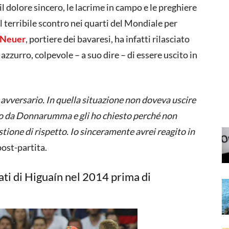
il dolore sincero, le lacrime in campo e le preghiere
l terribile scontro nei quarti del Mondiale per
 Neuer
, portiere dei bavaresi, ha infatti rilasciato
 azzurro, colpevole – a suo dire – di essere uscito in
o avversario. In quella situazione non doveva uscire
to da Donnarumma e gli ho chiesto perché non
tione di rispetto. Io sinceramente avrei reagito in
post-partita.
ati di Higuaín nel 2014 prima di