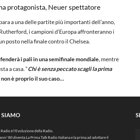
a protagonista, Neuer spettatore
para a una delle partite più importanti dell’anno,
 Rutherford, i campioni d’Europa affronteranno i
n posto nella finale contro il Chelsea.
nderà i pali in una semifinale mondiale
, mentre
sta a casa. “
Chi è senza peccato scagli la prima
a non è proprio il suo caso…
I SIAMO
S
 Radio è l'Evoluzione della Radio.
anni '80 diventa La Prima Talk Radio Italiana e la prima ad adottare il