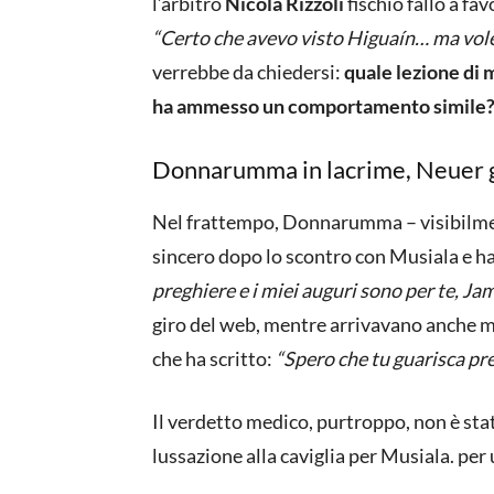
l’arbitro
Nicola Rizzoli
fischiò fallo a f
“Certo che avevo visto Higuaín… ma vole
verrebbe da chiedersi:
quale lezione di 
ha ammesso un comportamento simile
Donnarumma in lacrime, Neuer 
Nel frattempo, Donnarumma – visibilment
sincero dopo lo scontro con Musiala e ha 
preghiere e i miei auguri sono per te, Ja
giro del web, mentre arrivavano anche m
che ha scritto:
“Spero che tu guarisca pres
Il verdetto medico, purtroppo, non è stat
lussazione alla caviglia per Musiala. per