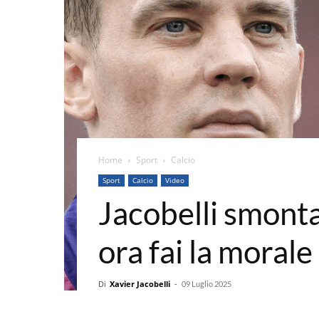
Home
Sport
Calcio
Sport
Calcio
Video
Jacobelli smonta
ora fai la mora
Di
Xavier Jacobelli
-
09 Luglio 2025