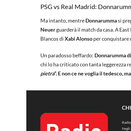
PSG vs Real Madrid: Donnarumm
Ma intanto, mentre
Donnarumma
si pre
Neuer
guarderà il match da casa. A East
Blancos di
Xabi Alonso
per conquistare u
Un paradosso beffardo:
Donnarumma dife
chi lo ha criticato con tanta leggerezza re
pietra
“. E non ce ne voglia il tedesco, m
CH
Radio
Negli 