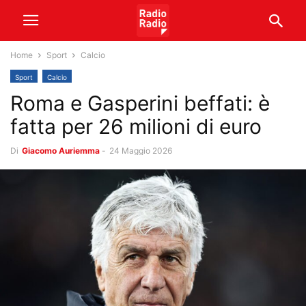
Home
Sport
Calcio
Sport
Calcio
Roma e Gasperini beffati: è
fatta per 26 milioni di euro
Di
Giacomo Auriemma
-
24 Maggio 2026