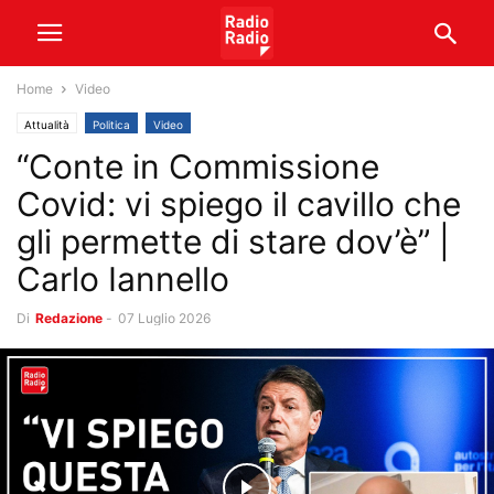
Home
Video
Attualità
Politica
Video
“Conte in Commissione
Covid: vi spiego il cavillo che
gli permette di stare dov’è” |
Carlo Iannello
Di
Redazione
-
07 Luglio 2026