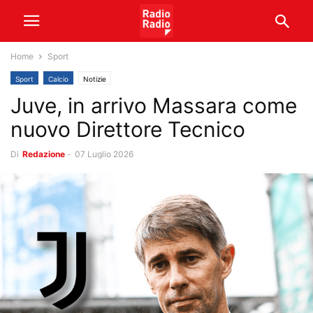
Home
Sport
Sport
Calcio
Notizie
Juve, in arrivo Massara come
nuovo Direttore Tecnico
Di
Redazione
-
07 Luglio 2026