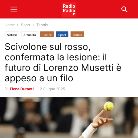
Home
Sport
Tennis
Notizie
Attualità
Salute
Sport
Tennis
Scivolone sul rosso,
confermata la lesione: il
futuro di Lorenzo Musetti è
appeso a un filo
Di
Elena Duranti
-
12 Giugno 2025