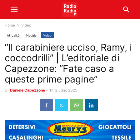
Home
Video
Attualità
Notizie
Video
“Il carabiniere ucciso, Ramy, i
coccodrilli” | L’editoriale di
Capezzone: “Fate caso a
queste prime pagine”
Di
Daniele Capezzone
-
14 Giugno 2025